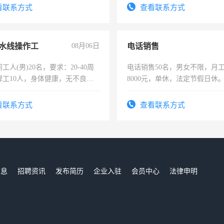
有医学资质的优先，底薪+绩效，
试用期1-3个月，转正后交纳五
看联系方式
查看联系方式
。
水线操作工
08月06日
电话销售
工人(男)20名，要求：20-40周
电话销售50名，男女不限，月工资
焊工10人，身体健康，无不良嗜
8000元，单休，法定节假日休
：4500-7000元，标准八人间住
费发放劳保用品，两班倒，每月
看联系方式
查看联系方式
时发放工资，工作时间10小时
信息
招聘资讯
发布简历
企业入驻
会员中心
法律申明
们