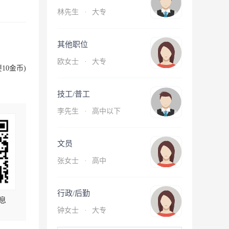
林先生
·
大专
其他职位
欧女士
·
大专
10金币)
技工/普工
李先生
·
高中以下
文员
张女士
·
高中
行政/后勤
息
钟女士
·
大专