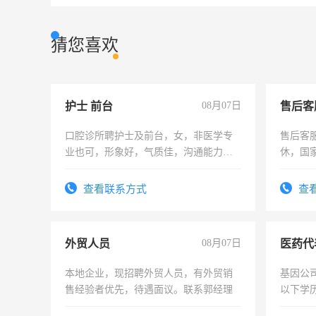
猜您喜欢
护士 前台
08月07日
售后客
口腔诊所聘护士及前台，女，非医学专
售后客服
业也可，形象好，气质佳，沟通能力
休，国
强。面试，周日休息。
查看联系方式
查
外贸人员
08月07日
医药代
本地企业，现招聘外贸人员，有外贸销
基因公
售经验者优先，待遇面议。联系郭经理
以下学历
可，需