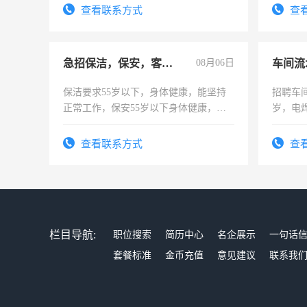
表或者
查看联系方式
查
交五险
急招保洁，保安，客服，工程
08月06日
车间流
保洁要求55岁以下，身体健康，能坚持
招聘车间
正常工作，保安55岁以下身体健康，有
岁，电
责任心形象端庄，遵纪守法，无犯罪记
好。薪资
录，客服要求45岁以下高中以上文化，
宿，免
查看联系方式
查
懂电脑工作认真，性格开朗有良好沟通
25号准
能力，工程，懂水电维修。
栏目导航:
职位搜索
简历中心
名企展示
一句话
套餐标准
金币充值
意见建议
联系我